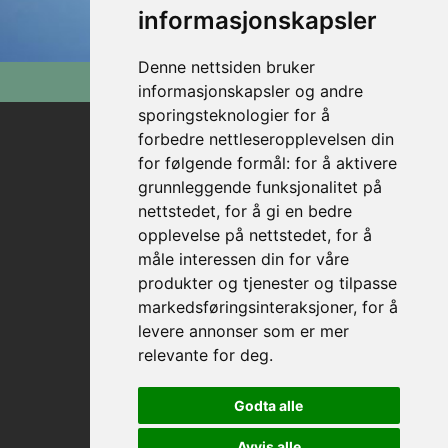
informasjonskapsler
Denne nettsiden bruker
informasjonskapsler og andre
sporingsteknologier for å
forbedre nettleseropplevelsen din
for følgende formål:
for å aktivere
Femund AS
grunnleggende funksjonalitet på
Boks 58,
nettstedet
,
for å gi en bedre
7374 Røros
opplevelse på nettstedet
,
for å
måle interessen din for våre
kaptein@femund.no
+47 936 92 017
produkter og tjenester og tilpasse
markedsføringsinteraksjoner
,
for å
Følg oss på
levere annonser som er mer
relevante for deg
.
sosialemedier
Godta alle
Avvis alle